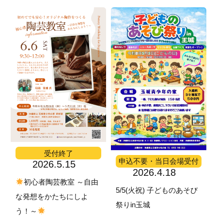
受付終了
申込不要・当日会場受付
2026.5.15
2026.4.18
初心者陶芸教室 ～自由
5/5(火祝) 子どものあそび
な発想をかたちにしよ
祭りin玉城
う！～