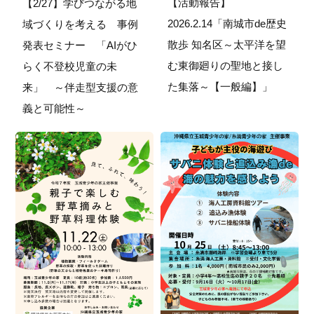
【活動報告】
【2/27】学びつながる地
2026.2.14「南城市de歴史
域づくりを考える 事例
散歩 知名区～太平洋を望
発表セミナー 「AIがひ
む東御廻りの聖地と接し
らく不登校児童の未
た集落～【一般編】」
来」 ～伴走型支援の意
義と可能性～