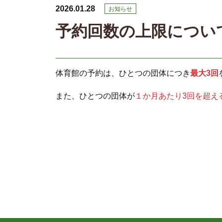
2026.01.28
お知らせ
予約回数の上限につい
体育館の予約は、ひとつの団体につき
最大3回
また、ひとつの団体が
１か月あたり3回を超え
投
稿
ナ
ビ
ゲ
ー
シ
ョ
ン