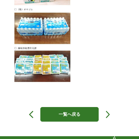
投
稿
一覧へ戻る
ナ
ビ
ゲ
ー
シ