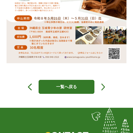
投
稿
一覧へ戻る
ナ
ビ
ゲ
ー
シ
ョ
ン