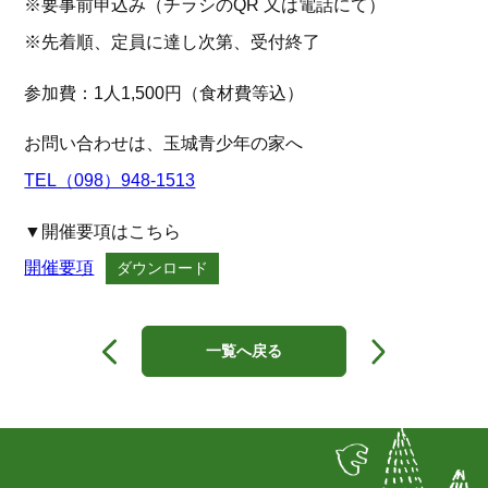
※要事前申込み（チラシのQR 又は電話にて）
※先着順、定員に達し次第、受付終了
参加費：1人1,500円（食材費等込）
お問い合わせは、玉城青少年の家へ
TEL（098）948-1513
▼開催要項はこちら
開催要項
ダウンロード
投
稿
一覧へ戻る
ナ
ビ
ゲ
ー
シ
ョ
ン